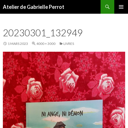
Recherche
Atelier de Gabrielle Perrot
ALLER AU CONTENU PRINCIPAL
MENU
PRINCI
20230301_132949
1 MARS 2023
4000 × 3000
LIVRES